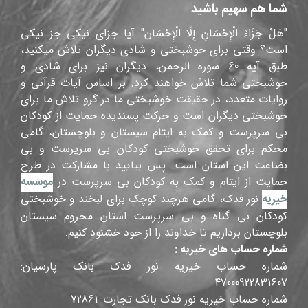
شما هم سهیم باشید
"هَلْ جَزَاءُ الْإِحْسَانِ إِلَّا الْإِحْسَان" آیا جزای نیکی جز نیکی
است؟ وقتی برای خوشبختی و شادی دیگران تلاش میکنید،
طبق آیه 60 سوره الرحمن، دیگران نیز برای شادی و
خوشبختی شما تلاش خواهند کرد. بر اساس آیات قرآنی و
روایات متعدد، در حقیقت خوشبختی ما در گرو تلاش ما برای
خوشبختی دیگران است و حرکت پسندیده حمایت از کودکان
بی سرپرست و کمک به ایتام سیستان و بلوچستان، گامی
محکم برای تحقق خوشبختی کودکان بی سرپرست و بی
بضاعت این استان است. پس بیایید با مشارکت در طرح
حمایت از ایتام و کمک به کودکان بی سرپرست در
موسسه
خیریه
نور فدک، گامی هرچند کوچک برای لبخند و خوشبختی
کودکان بی گناه و بی سرپرست استان محروم سیستان
بلوچستان برداریم تا خداوند را از خود خشنود کنیم.
شماره حساب های خیریه :
شماره حساب خیریه نور فدک بانک پارسیان:
47000922831607
شماره حساب خیریه نور فدک بانک تجارت: 72861