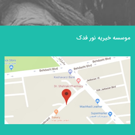
موسسه خیریه نور فدک