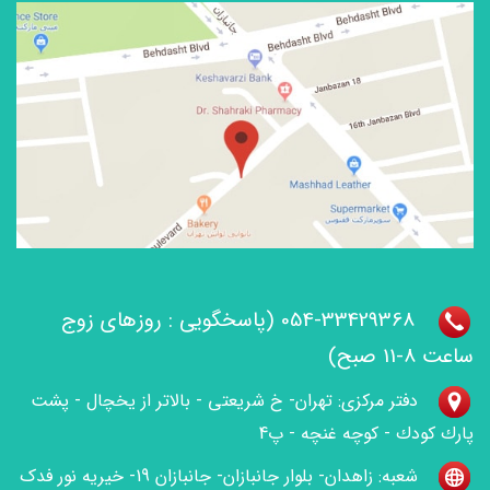
054-33429368 (پاسخگویی : روزهای زوج
ساعت 8-11 صبح)
دفتر مرکزی: تهران- خ شریعتی - بالاتر از یخچال - پشت
پارك کودك - كوچه غنچه - پ4
شعبه: زاهدان- بلوار جانبازان- جانبازان 19- خیریه نور فدک