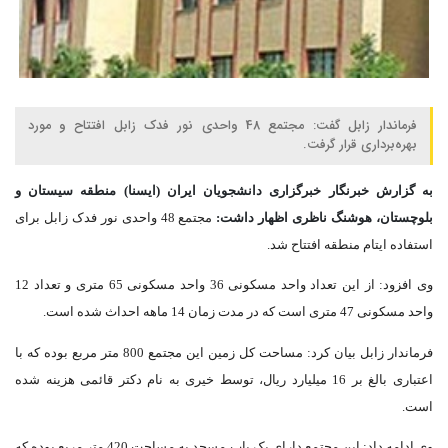
فرماندار زابل گفت: مجتمع 48 واحدی نور فدک زابل افتتاح و مورد
بهره‌برداری قرار گرفت.
به گزارش خبرنگار خبرگزاری دانشجویان ایران (ایسنا) منطقه سیستان و
بلوچستان، هوشنگ ناظری اظهار داشت:
مجتمع 48 واحدی نور فدک زابل برای
استفاده ایتام منطقه افتتاح شد.
وی افزود: از این تعداد واحد مسکونی 36 واحد مسکونی 65 متری و تعداد 12
واحد مسکونی 47 متری است که در مدت زمان 14 ماهه احداث شده است.
فرماندار زابل بیان کرد: مساحت کل زمین این مجتمع 800 متر مربع بوده که با
اعتباری بالغ بر 16 میلیارد ریال، توسط خیری به نام دکتر قائمی هزینه شده
است.
وی ادامه داد: این مجتمع دارای یک باب مسجد به مساحت 420 متر مربع بوده که