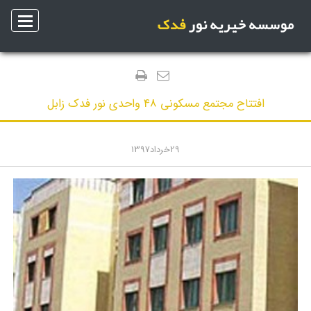
افتتاح مجتمع مسکونی 48 واحدی نور فدک زابل
29
خرداد
1397